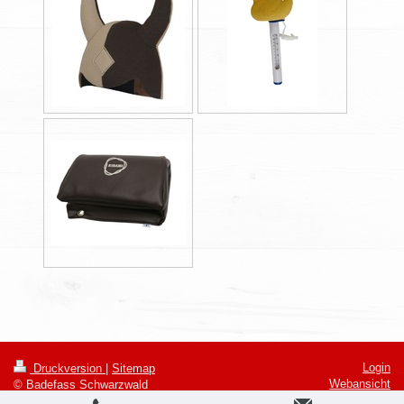
Login
Druckversion
|
Sitemap
Webansicht
© Badefass Schwarzwald