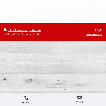
Login
Druckversion
|
Sitemap
Webansicht
© Badefass Schwarzwald
Anrufen
E-Mail